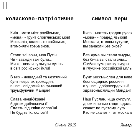
колисково-патріотичне
символ веры
      Київ - мати міст російських,

      Киев - матерь градов русск
      «мова» - ґрунт слов’янських мов!

      «мова» - прадед языков!

      Москалів, колись-то свійських,

      Москали, птенцы кутузки,

      вгомоняти треба знов.

      вы зачахли без оков?

      Стали злі вони, мов Путін...

      Без ярма вы стали хмуры,

      Чи - завжди такі були...

      без бича вы стали злы...

      Ми ж - несли культури сутінь

      Сгибли сумерки культуры

      в світ російської імли!

      в глубине российской мглы.
      В них - нещадний та безтямний

      Бунт бессмыслен для наве
      бунт незрілих громадян,

      беспощадных россиян,

      в нас - свідомий та гуманний

      а у нас - добросердечный,

      тріумфуючий Майдан!

      здравомыслящий Майдан!

      Слава ненці-Україні

      Наш Руслан, ища супругу,

      й дітям доблесним її!

      днем и ночью глядя вдаль,
      Сплять під співи солов’їні...

      скачет по пустому лугу...

      Не будіть їх, солов‘ї!

      Кто не скачет - тот москаль
Січень 2015
Январ