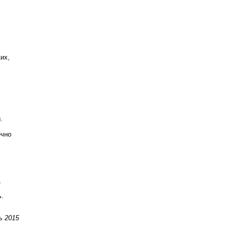
их,



чно



.

ь 2015