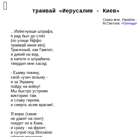
трамвай «Иерусалим - Киев»
Скажи мне, Украйна..
М.Светлов.
«Гренада
      ...Избегнувши штрафа,

я рад был до слёз

      (по улице Яффо

      трамвай меня вёз).

      Трагичный, как Гамлет,

      и дикий на вид,

      в капоте и штраймле,

      твердил мне хасид:

      - Ешиву покину,

      свой «узи» возьму -

      и за Украину

      пойду на войну!

      Мы быстро устроим

      викторию там,

      и славу героям,

      и смерть всем врагам!..

      Я верю (такие

      не давят на понт):

      поедет он в Киев,

      и сразу - на фронт;

      в сугроб под Москвою

      сбежит московит,
