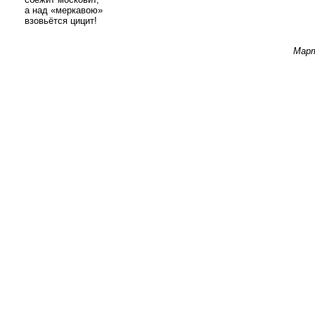
      а над «меркавою»

      взовьётся цицит!

Март