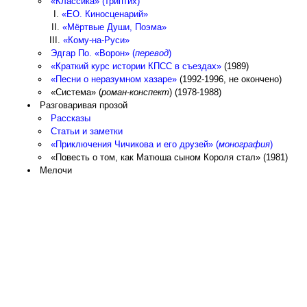
«Классика» (триптих)
«ЕО. Киносценарий»
«Мёртвые Души, Поэма»
«Кому-на-Руси»
Эдгар По. «Ворон» (
перевод
)
«Краткий курс истории КПСС в съездах»
(1989)
«Песни о неразумном хазаре»
(1992-1996, не окончено)
«Система» (
роман-конспект
)
(1978-1988)
Разговаривая прозой
Рассказы
Статьи и заметки
«Приключения Чичикова и его друзей» (
монография
)
«Повесть о том, как Матюша сыном Короля стал»
(1981)
Мелочи