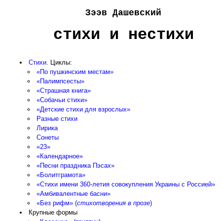
Зээв
Дашевский
стихи и нестихи
Стихи
. Циклы:
«По пушкинским местам»
«Палимпсесты»
«Страшная книга»
«Собачьи стихи»
«Детские стихи для взрослых»
Разные стихи
Лирика
Сонеты
«23»
«Календарное»
«Песни праздника Пэсах»
«Болитграмота»
«Стихи имени 360-летия совокупления Украины с Россией»
«Амбивалентные басни»
«Без рифм» (
стихотворения в прозе
)
Крупные формы