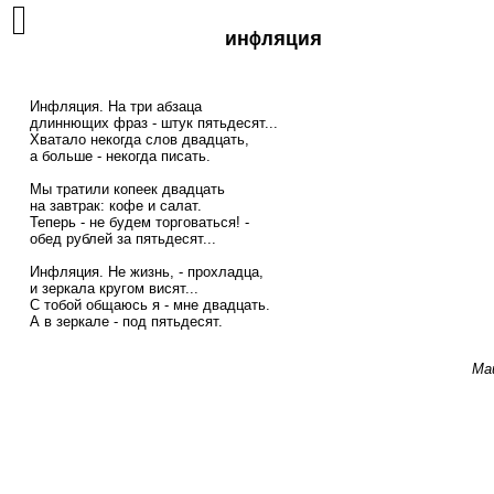
инфляция
    Инфляция. На три абзаца

    длиннющих фраз - штук пятьдесят...

    Хватало некогда слов двадцать,

    а больше - некогда писать.

    Мы тратили копеек двадцать

    на завтрак: кофе и салат.

    Теперь - не будем торговаться! -

    обед рублей за пятьдесят...

    Инфляция. Не жизнь, - прохладца,

    и зеркала кругом висят...

    С тобой общаюсь я - мне двадцать.

    А в зеркале - под пятьдесят.

Ма