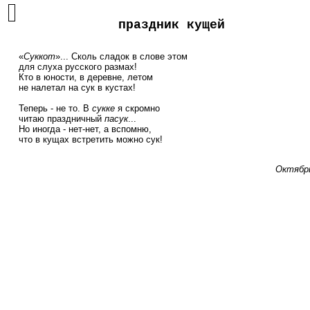
праздник кущей
    «
Суккот
»... Сколь сладок в слове этом

    для слуха русского размах!

    Кто в юности, в деревне, летом

    не налетал на сук в кустах!

    Теперь - не то. В 
сукке
 я скромно

    читаю праздничный 
пасук
...

    Но иногда - нет-нет, а вспомню,

    что в кущах встретить можно сук!

Октябр