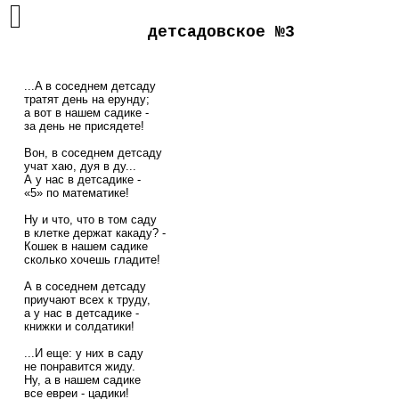
детсадовское №3
    ...A в соседнем детсаду

    тратят день на ерунду;

    а вот в нашем садике -

    за день не присядете!

    Вон, в соседнем детсаду

    учат хаю, дуя в ду...

    А у нас в детсадике -

    «5» по математике!

    Ну и что, что в том саду

    в клетке держат какаду? -

    Кошек в нашем садике

    сколько хочешь гладите!

    А в соседнем детсаду

    приучают всех к труду,

    а у нас в детсадике -

    книжки и солдатики!

    ...И еще: у них в саду

    не понравится жиду.

    Ну, а в нашем садике

    все евреи - цадики!
