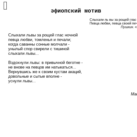
эфиопский мотив
Слыхали ль вы за рощей глас
Певца любви, певца своей пе
Пушкин. 
    Слыхали львы за рощей глас ночной

    певца любви, томленья и печали;

    когда саванны сонные молчали -

    унылый спор свирели с тишиной

    слыхали львы...

    Вздохнули львы: в привычной беготне -

    не внове на певцов им натыкаться...

    Вернувшись же к своим кустам акаций,

    довольные и сытые вполне -

    уснули львы... 

Ма