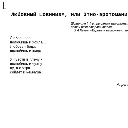
Любовный шовинизм, или Этно-эротомани
Шовинизм
[...]
и при самых изысканных
ро­тах речи отвратителен.
В.И.Ленин. «Кадеты и националисты»
      Любовь зла:

      полюбишь и хохла...

      Любовь - беда:

      полюбишь и жида.

      У чувств в плену -

      полюбишь и чухну;

      ну, а с утра -

      сойдет и немчура.

Апрел