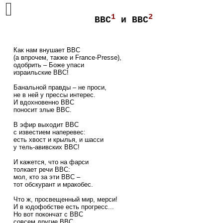
1
2
BBC
и ВВС
    Как нам внушает 
BBC
    (а впрочем, также и 
France-Presse
), 

    одобрить – Боже упаси

    израильские ВВС!

    Банальной правды – не проси,

    не в ней у прессы интерес.

    И вдохновенно 
BBC
    поносит злые ВВС.

    В эфир выходит 
BBC
    с известием наперевес:

    есть хвост и крылья, и шасси

    у тель-авивских ВВС!

    И кажется, что на фарси

    толкает речи 
BBC
:

    мол, кто за эти ВВС –

    тот обскурант и мракобес.

    Что ж, просвещенный мир, мерси!

    И в юдофобстве есть прогресс...

    Но вот покончат с 
BBC
    совсем другие ВВС.
